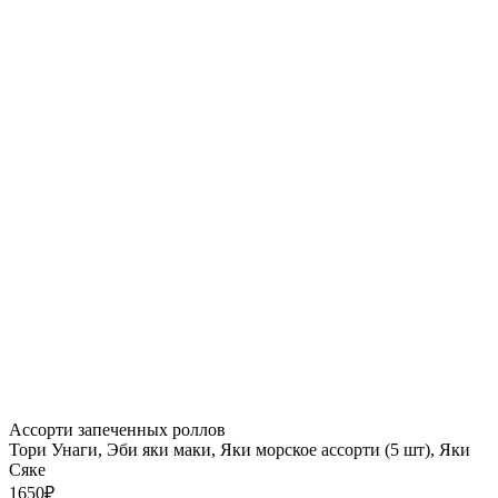
Ассорти запеченных роллов
Тори Унаги, Эби яки маки, Яки морское ассорти (5 шт), Яки
Сяке
1650
₽