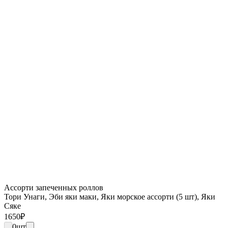
Ассорти запеченных роллов
Тори Унаги, Эби яки маки, Яки морское ассорти (5 шт), Яки
Сяке
1650
₽
0
шт