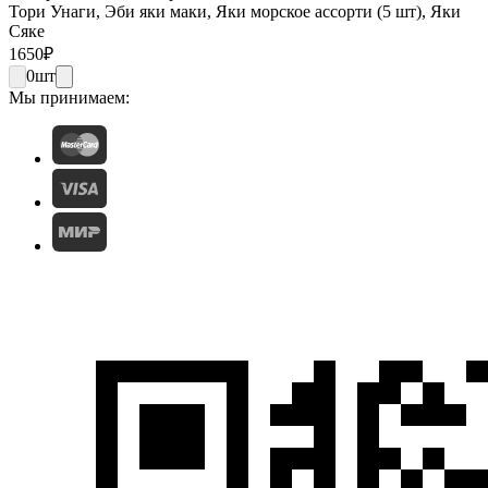
Тори Унаги, Эби яки маки, Яки морское ассорти (5 шт), Яки
Сяке
1650
₽
0
шт
Мы принимаем: