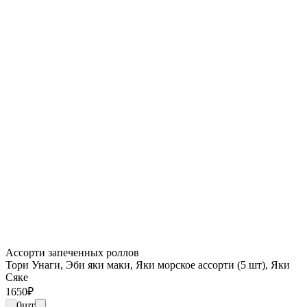
Ассорти запеченных роллов
Тори Унаги, Эби яки маки, Яки морское ассорти (5 шт), Яки
Сяке
1650
₽
0
шт