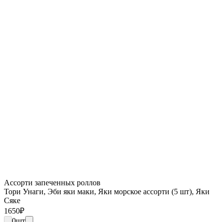
Ассорти запеченных роллов
Тори Унаги, Эби яки маки, Яки морское ассорти (5 шт), Яки
Сяке
1650
₽
0
шт