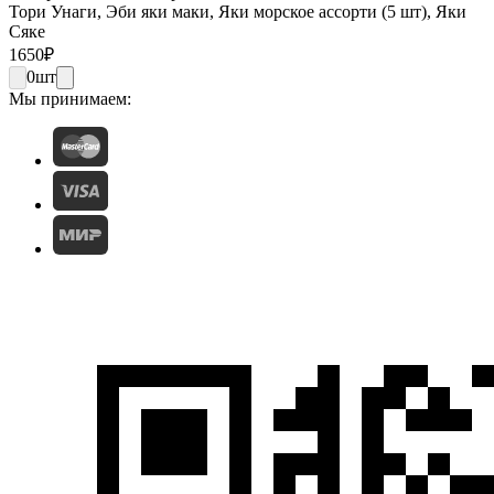
Тори Унаги, Эби яки маки, Яки морское ассорти (5 шт), Яки
Сяке
1650
₽
0
шт
Мы принимаем: