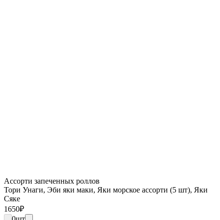
Ассорти запеченных роллов
Тори Унаги, Эби яки маки, Яки морское ассорти (5 шт), Яки
Сяке
1650
₽
0
шт