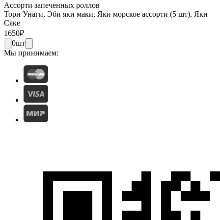
Ассорти запеченных роллов
Тори Унаги, Эби яки маки, Яки морское ассорти (5 шт), Яки
Сяке
1650
₽
0
шт
Мы принимаем: