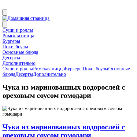
Суши и роллы
Римская пицца
Бургеры
Поке, боулы
Основные блюда
Десерты
Дополнительно
Суши и роллы
Римская пицца
Бургеры
Поке, боулы
Основные
блюда
Десерты
Дополнительно
Чука из маринованных водорослей с
ореховым соусом гомодари
Чука из маринованных водорослей с
ореховым соусом гомодари