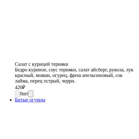
Салат с курицей терияки
Бедро куриное, соус терияки, салат айсберг, рукола, лук
красный, мояши, огурец, фреш апельсиновый, сок
лайма, перец острый, черри.
420
₽
0
шт
Битые огурцы