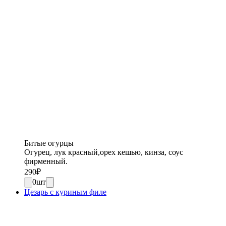
Битые огурцы
Огурец, лук красный,орех кешью, кинза, соус
фирменный.
290
₽
0
шт
Цезарь с куриным филе