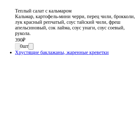
Теплый салат с кальмаром
Кальмар, картофель-мини черри, перец чили, брокколи,
лук красный репчатый, соус тайский чили, фреш
апельсиновый, сок лайма, соус унаги, соус соевый,
рукола.
390
₽
0
шт
Хрустящие баклажаны, жаренные креветки