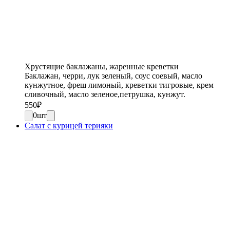
Хрустящие баклажаны, жаренные креветки
Баклажан, черри, лук зеленый, соус соевый, масло
кунжутное, фреш лимоный, креветки тигровые, крем
сливочный, масло зеленое,петрушка, кунжут.
550
₽
0
шт
Салат с курицей терияки